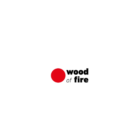
Shou Sugi Ban: Japansk
träimpregneringsmetod
Shou Sugi Ban är en traditionell japansk teknik
för att kolalisera trä som syftar till att skydda
träet mot vatten, solskador och olika typer av
skadedjur.