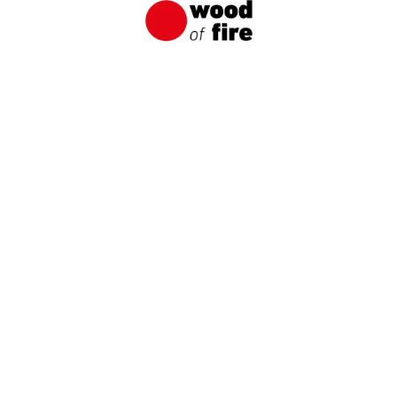
Lär känna våra
produkter på nära
håll
Beställ ett prov och upplev den unika karaktären
hos ved som eldats med den japanska Shou
Sugi Ban-metoden.