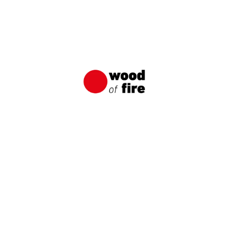
Användningar av brända brädor från
Wood of Fire
Vanligtvis är det första användningsområdet för
brända brädor som kommer till sinnes en bränd
fasad.