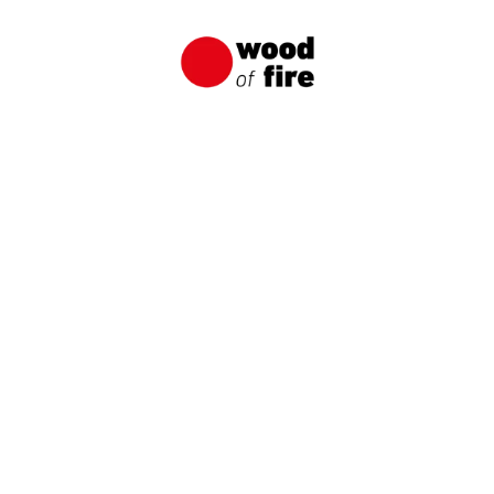
Användningar av brända brädor från
Wood of Fire
Vanligtvis är det första användningsområdet för
brända brädor som kommer till sinnes en bränd
fasad.